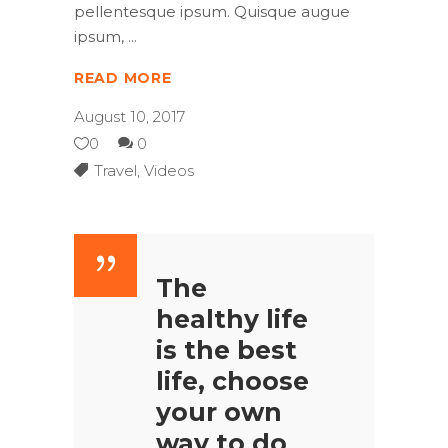
pellentesque ipsum. Quisque augue
ipsum,
READ MORE
August 10, 2017
0
0
Travel
,
Videos
The
healthy life
is the best
life, choose
your own
way to do