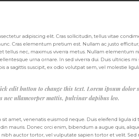
ctetur adipiscing elit. Cras sollicitudin, tellus vitae condi
unc. Cras elementum pretium est. Nullam ac justo efficitur, 
et tellus nec, maximus viverra metus. Nullam elementum ni
 pellentesque urna ornare. In sed viverra dui. Duis ultricies 
 a sagittis suscipit, ex odio volutpat sem, vel molestie ligul
lick edit button to change this text. Lorem ipsum dolor s
ctus nec ullamcorper mattis, pulvinar dapibus leo.
im sit amet, venenatis euismod neque. Duis eleifend ligula id
citudin mauris. Donec orci enim, bibendum a augue quis, aliq
bh auctor tortor, vel vulputate sapien tortor et velit. Sed 