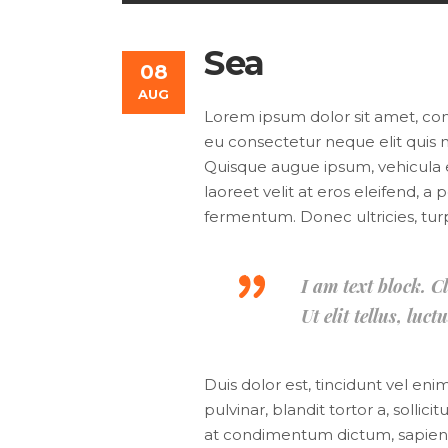
Player
Sea
08
AUG
Lorem ipsum dolor sit amet, conse
eu consectetur neque elit quis n
Quisque augue ipsum, vehicula 
laoreet velit at eros eleifend, a
fermentum. Donec ultricies, turpis
I am text block. C
Ut elit tellus, lu
Duis dolor est, tincidunt vel en
pulvinar, blandit tortor a, solli
at condimentum dictum, sapien ni