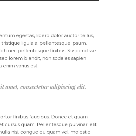
Up/Down
Arrow
keys
to
increase
mentum egestas, libero dolor auctor tellus,
or
tristique ligula a, pellentesque ipsum.
decrease
bh nec pellentesque finibus. Suspendisse
volume.
mi sed lorem blandit, non sodales sapien
a enim varius est.
it amet, consectetur adipiscing elit.
 tortor finibus faucibus. Donec et quam
uet cursus quam. Pellentesque pulvinar, elit
nulla nisi, congue eu quam vel, molestie