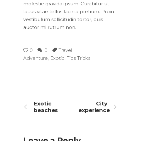
molestie gravida ipsum. Curabitur ut
lacus vitae tellus lacinia pretium. Proin
vestibulum sollicitudin tortor, quis
auctor mi rutrum non.
0
0
Travel
Adventure
,
Exotic
,
Tips Tricks
Exotic
City
beaches
experience
Leave a Reply